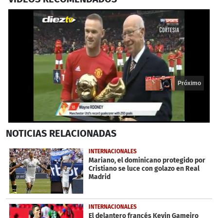
Próximo
1
NOTICIAS
RELACIONADAS
second
of
13
INTERNACIONALES
seconds
Mariano, el dominicano protegido por
Cristiano se luce con golazo en Real
Madrid
INTERNACIONALES
El delantero francés Kevin Gameiro