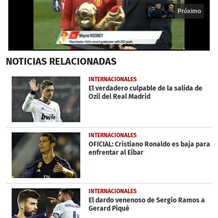
Próximo
0
NOTICIAS
RELACIONADAS
seconds
of
13
INTERNACIONALES
seconds
El verdadero culpable de la salida de
Ozil del Real Madrid
INTERNACIONALES
OFICIAL: Cristiano Ronaldo es baja para
enfrentar al Eibar
INTERNACIONALES
El dardo venenoso de Sergio Ramos a
Gerard Piqué