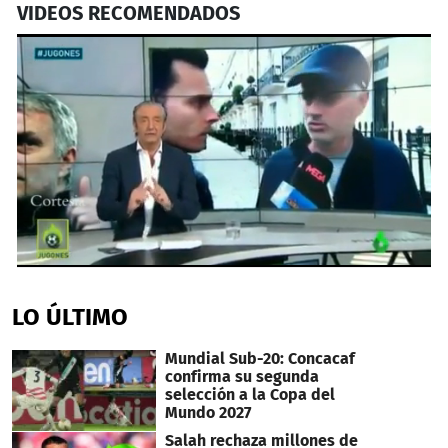
VIDEOS RECOMENDADOS
0
seconds
of
LO ÚLTIMO
2
minutes,
0
Mundial Sub-20: Concacaf
confirma su segunda
selección a la Copa del
Mundo 2027
Salah rechaza millones de