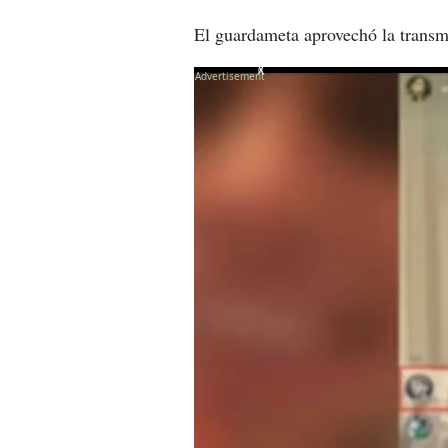
El guardameta aprovechó la transmi
X
X