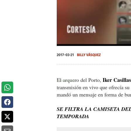
0
of
2017-03-21
BILLY VÁSQUEZ
34
seconds
Volume
0%
Iker Casillas
El arquero del Porto,
transmisión en vivo que ofrecía s
mandó un mensaje en forma de burl
SE FILTRA LA CAMISETA DE
TEMPORADA