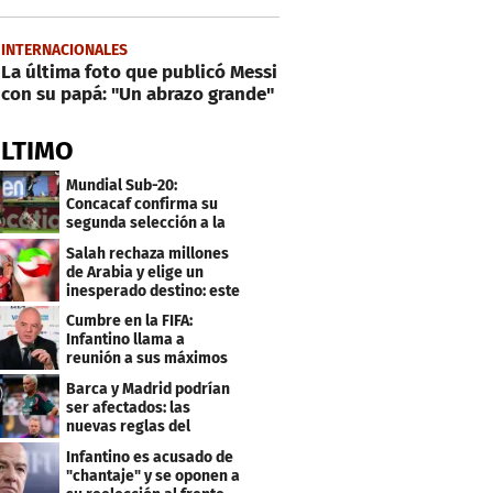
INTERNACIONALES
La última foto que publicó Messi
con su papá: "Un abrazo grande"
ÚLTIMO
Mundial Sub-20:
Concacaf confirma su
segunda selección a la
Copa del Mundo 2027
Salah rechaza millones
de Arabia y elige un
inesperado destino: este
será su club
Cumbre en la FIFA:
Infantino llama a
reunión a sus máximos
dirigentes
Barca y Madrid podrían
ser afectados: las
nuevas reglas del
arbitraje en LaLiga
Infantino es acusado de
"chantaje" y se oponen a