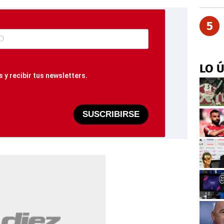
5
LO 
 y recibir tus newsletters.
SUSCRIBIRSE