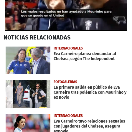
0
NOTICIAS
RELACIONADAS
seconds
of
42
INTERNACIONALES
seconds
Eva Carneiro planea demandar al
Chelsea, según The Independent
FOTOGALERÍAS
La primera salida en público de Eva
Carneiro tras polémica con Mourinho y
ex novio
INTERNACIONALES
Eva Carneiro tuvo relaciones sexuales
con jugadores del Chelsea, asegura
exnovio