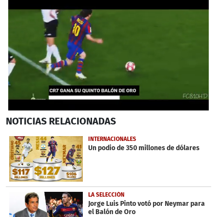
0
NOTICIAS
RELACIONADAS
seconds
of
53
INTERNACIONALES
seconds
Un podio de 350 millones de dólares
LA SELECCIÓN
Jorge Luis Pinto votó por Neymar para
el Balón de Oro