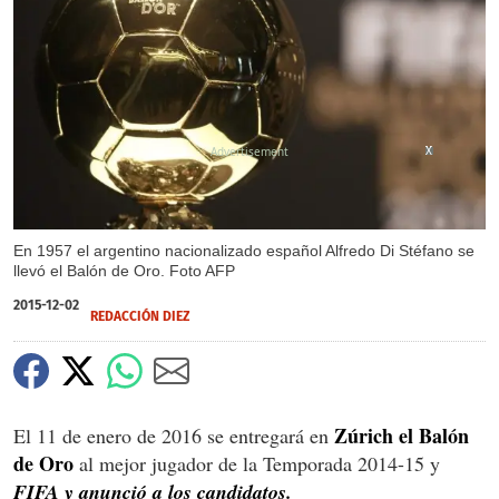
X
X
X
En 1957 el argentino nacionalizado español Alfredo Di Stéfano se
llevó el Balón de Oro. Foto AFP
2015-12-02
REDACCIÓN DIEZ
Zúrich el Balón
El 11 de enero de 2016 se entregará en
de Oro
al mejor jugador de la Temporada 2014-15 y
FIFA y anunció a los candidatos.