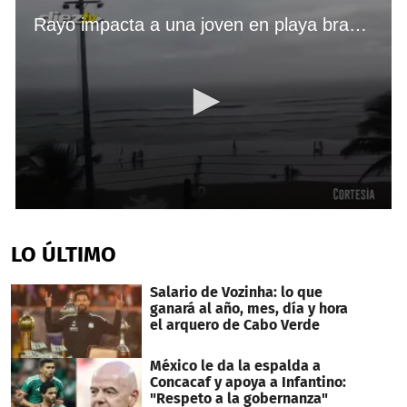
Rayo impacta a una joven en playa brasileña
0
seconds
of
LO ÚLTIMO
38
seconds
Salario de Vozinha: lo que
ganará al año, mes, día y hora
el arquero de Cabo Verde
México le da la espalda a
Concacaf y apoya a Infantino:
"Respeto a la gobernanza"