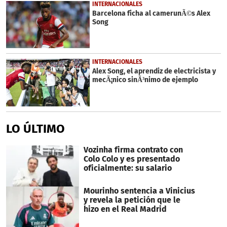
14
INTERNACIONALES
seconds
Barcelona ficha al camerunÃ©s Alex
Song
INTERNACIONALES
Alex Song, el aprendiz de electricista y
mecÃ¡nico sinÃ³nimo de ejemplo
LO ÚLTIMO
Vozinha firma contrato con
Colo Colo y es presentado
oficialmente: su salario
Mourinho sentencia a Vinicius
y revela la petición que le
hizo en el Real Madrid