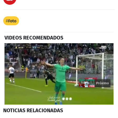
Foto
VIDEOS RECOMENDADOS
Próximo
0
NOTICIAS
RELACIONADAS
seconds
of