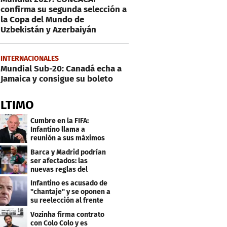
confirma su segunda selección a
la Copa del Mundo de
Uzbekistán y Azerbaiyán
INTERNACIONALES
Mundial Sub-20: Canadá echa a
Jamaica y consigue su boleto
ÚLTIMO
Cumbre en la FIFA:
Infantino llama a
reunión a sus máximos
dirigentes
Barca y Madrid podrían
ser afectados: las
nuevas reglas del
arbitraje en LaLiga
Infantino es acusado de
"chantaje" y se oponen a
su reelección al frente
de la FIFA
Vozinha firma contrato
con Colo Colo y es