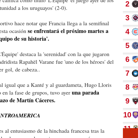
tunidad a los uruguayos' (2-0).
portivo hace notar que Francia llega a la semifinal
se enfrentará el próximo martes a
 esta ocasión
quipo de su historia'.
'Équipe' destaca la 'serenidad' con la que jugaron
dridista Rapahël Varane fue 'uno de los héroes' del
er gol, de cabeza..
 al igual que a Kanté y al guardameta, Hugo Lloris
una parada
o en la fase de grupos, tuvo ayer
zazo de Martín Cáceres.
ENTROAMERICA
es al entusiasmo de la hinchada francesa tras la