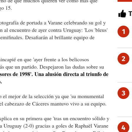
hecho de que muchos quieren ver como más que
go 15.
fotografía de portada a Varane celebrando su gol y
n al encuentro de ayer contra Uruguay: 'Los 'bleus'
1
semifinales. Desafiarán al brillante equipo de
2
hincapié en que 'ayer frente a los belicosos
ás que un partido. Despejaron las dudas sobre su
sores de 1998'. Una alusión directa al triunfo de
.
3
o el mejor de la selección ya que 'su monumental
r el cabezazo de Cáceres mantuvo vivo a su equipo.
xplica en su primera que 'tras un encuentro sólido y
ó a Uruguay (2-0) gracias a goles de Raphaël Varane
4