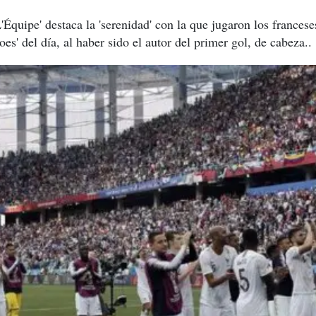
'Équipe' destaca la 'serenidad' con la que jugaron los frances
es' del día, al haber sido el autor del primer gol, de cabeza..