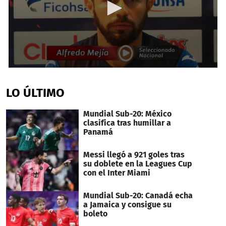
0
seconds
of
LO ÚLTIMO
2
minutes,
18
Mundial Sub-20: México
seconds
clasifica tras humillar a
Panamá
Messi llegó a 921 goles tras
su doblete en la Leagues Cup
con el Inter Miami
Mundial Sub-20: Canadá echa
a Jamaica y consigue su
boleto