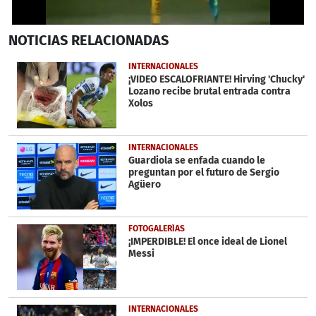
0
NOTICIAS
RELACIONADAS
seconds
of
41
INTERNACIONALES
seconds
¡VIDEO ESCALOFRIANTE! Hirving 'Chucky'
Lozano recibe brutal entrada contra
Xolos
INTERNACIONALES
Guardiola se enfada cuando le
preguntan por el futuro de Sergio
Agüero
FOTOGALERÍAS
¡IMPERDIBLE! El once ideal de Lionel
Messi
INTERNACIONALES