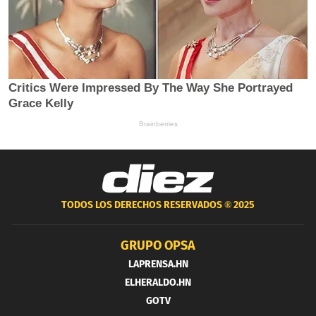
TODOS LOS DERECHOS RESERVADOS ®
2025
GRUPO OPSA
LAPRENSA.HN
ELHERALDO.HN
GOTV