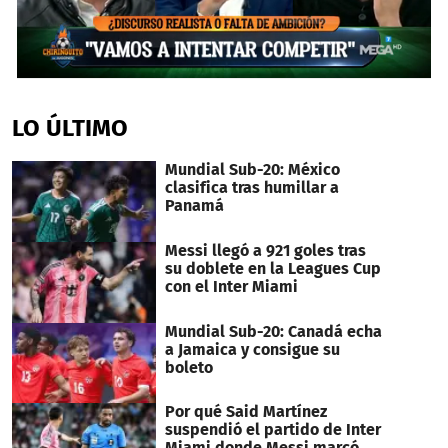
0
seconds
of
LO ÚLTIMO
39
seconds
Mundial Sub-20: México
clasifica tras humillar a
Panamá
Messi llegó a 921 goles tras
su doblete en la Leagues Cup
con el Inter Miami
Mundial Sub-20: Canadá echa
a Jamaica y consigue su
boleto
Por qué Said Martínez
suspendió el partido de Inter
Miami donde Messi marcó