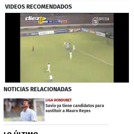
VIDEOS RECOMENDADOS
0
NOTICIAS
RELACIONADAS
seconds
of
37
LIGA HONDUBET
seconds
Savio ya tiene candidatos para
sustituir a Mauro Reyes