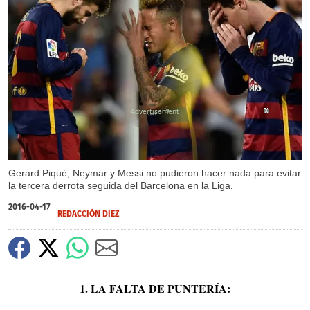
X
X
X
X
X
X
X
X
X
Gerard Piqué, Neymar y Messi no pudieron hacer nada para evitar
la tercera derrota seguida del Barcelona en la Liga.
2016-04-17
REDACCIÓN DIEZ
1. LA FALTA DE PUNTERÍA: