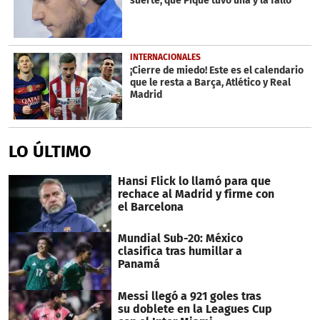
suerte, que Piqué tuvo una y la falló'
INTERNACIONALES
¡Cierre de miedo! Este es el calendario
que le resta a Barça, Atlético y Real
Madrid
LO ÚLTIMO
Hansi Flick lo llamó para que
rechace al Madrid y firme con
el Barcelona
Mundial Sub-20: México
clasifica tras humillar a
Panamá
Messi llegó a 921 goles tras
su doblete en la Leagues Cup