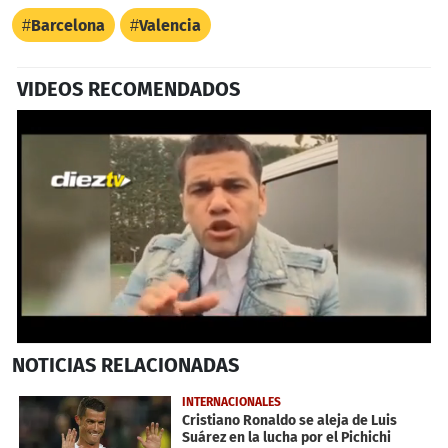
Barcelona
Valencia
VIDEOS RECOMENDADOS
0
NOTICIAS
RELACIONADAS
seconds
of
34
INTERNACIONALES
seconds
Cristiano Ronaldo se aleja de Luis
Suárez en la lucha por el Pichichi