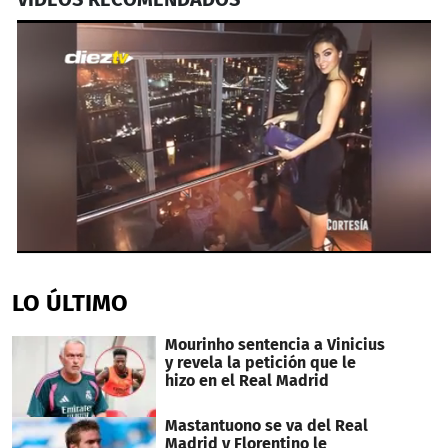
0
seconds
of
LO ÚLTIMO
45
seconds
Mourinho sentencia a Vinicius
y revela la petición que le
hizo en el Real Madrid
Mastantuono se va del Real
Madrid y Florentino le