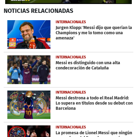
0
NOTICIAS
RELACIONADAS
seconds
of
1
INTERNACIONALES
minute,
Jurgen Klopp: 'Messi dijo que querían la
4
Champions y me lo tomo como una
seconds
amenaza'
INTERNACIONALES
Messi es distinguido con una alta
condecoración de Cataluña
INTERNACIONALES
Messi destrona a todo el Real Madrid:
Lo supera en títulos desde su debut con
Barcelona
INTERNACIONALES
La promesa de Lionel Messi que ningún