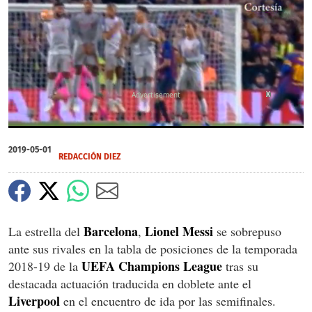
X
0
of
2019-05-01
56
REDACCIÓN DIEZ
seconds
Barcelona
Lionel Messi
La estrella del
,
se sobrepuso
ante sus rivales en la tabla de posiciones de la temporada
UEFA Champions League
2018-19 de la
tras su
destacada actuación traducida en doblete ante el
Liverpool
en el encuentro de ida por las semifinales.