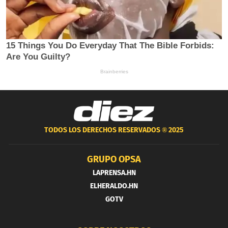
TODOS LOS DERECHOS RESERVADOS ®
2025
GRUPO OPSA
LAPRENSA.HN
ELHERALDO.HN
GOTV