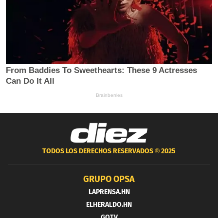
TODOS LOS DERECHOS RESERVADOS ®
2025
GRUPO OPSA
LAPRENSA.HN
ELHERALDO.HN
GOTV