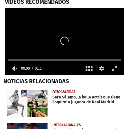
VIDEOS RECOMENDADOS
00:00
01:14
0
NOTICIAS
RELACIONADAS
seconds
of
1
FOTOGALERÍAS
minute,
Sara Sálamo, la bella actriz que tiene
14
'loquito' a jugador de Real Madrid
seconds
INTERNACIONALES