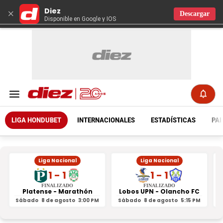
Diez
×
Descargar
Disponible en Google y IOS
LIGA HONDUBET
INTERNACIONALES
ESTADÍSTICAS
PAR
Liga Nacional
Liga Nacional
1 - 1
1 - 1
FINALIZADO
FINALIZADO
Platense - Marathón
Lobos UPN - Olancho FC
R
Sábado
8 de agosto
3:00 PM
Sábado
8 de agosto
5:15 PM