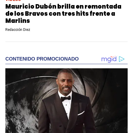
Mauricio Dubón brilla en remontada
de los Bravos con tres hits frente a
Marlins
Redacción Diez