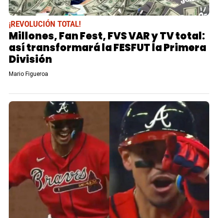
¡REVOLUCIÓN TOTAL!
Millones, Fan Fest, FVS VAR y TV total:
así transformará la FESFUT la Primera
División
Mario Figueroa