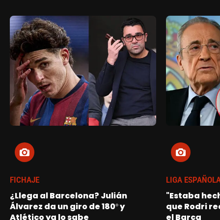
FICHAJE
LIGA ESPAÑOL
¿Llega al Barcelona? Julián
"Estaba hech
Álvarez da un giro de 180° y
que Rodri re
Atlético ya lo sabe
el Barça