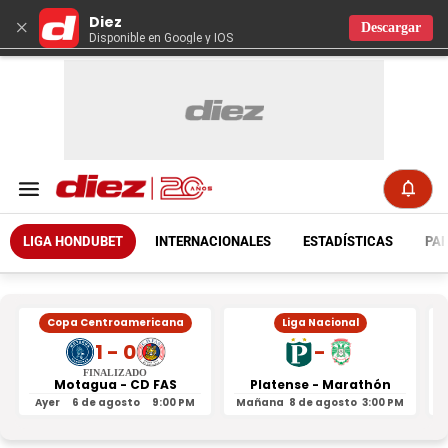
Diez
×
Descargar
Disponible en Google y IOS
LIGA HONDUBET
INTERNACIONALES
ESTADÍSTICAS
PAR
Copa Centroamericana
Liga Nacional
1 - 0
-
FINALIZADO
Motagua - CD FAS
Platense - Marathón
Ayer
6 de agosto
9:00 PM
Mañana
8 de agosto
3:00 PM