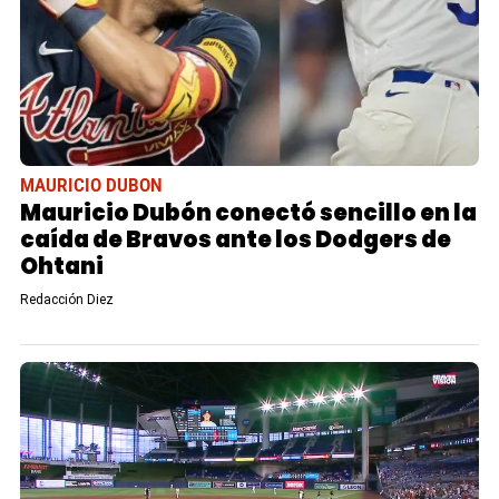
MAURICIO DUBON
Mauricio Dubón conectó sencillo en la
caída de Bravos ante los Dodgers de
Ohtani
Redacción Diez