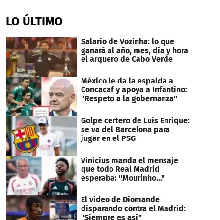
seconds
of
LO ÚLTIMO
1
minute,
26
Salario de Vozinha: lo que
seconds
ganará al año, mes, día y hora
el arquero de Cabo Verde
México le da la espalda a
Concacaf y apoya a Infantino:
"Respeto a la gobernanza"
Golpe certero de Luis Enrique:
se va del Barcelona para
jugar en el PSG
Vinicius manda el mensaje
que todo Real Madrid
esperaba: "Mourinho..."
El video de Diomande
disparando contra el Madrid:
"Siempre es así"