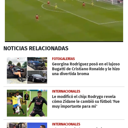
0
NOTICIAS
RELACIONADAS
seconds
of
2
FOTOGALERÍAS
minutes,
Georgina Rodríguez posó en el lujoso
4
Bugatti de Cristiano Ronaldo y le hizo
seconds
una divertida broma
INTERNACIONALES
Le modificó el chip: Rodrygo revela
cómo Zidane le cambió su fútbol: 'Fue
muy importante para mí'
INTERNACIONALES