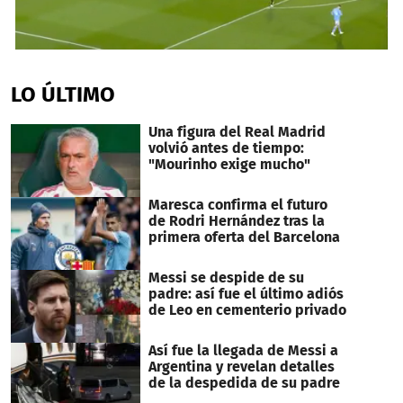
0
seconds
of
LO ÚLTIMO
2
minutes,
54
Una figura del Real Madrid
seconds
volvió antes de tiempo:
"Mourinho exige mucho"
Maresca confirma el futuro
de Rodri Hernández tras la
primera oferta del Barcelona
Messi se despide de su
padre: así fue el último adiós
de Leo en cementerio privado
Así fue la llegada de Messi a
Argentina y revelan detalles
de la despedida de su padre