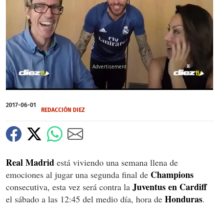
X
0
seconds
2017-06-01
of
REDACCIÓN DIEZ
0
seconds
Real Madrid
está viviendo una semana llena de
Champions
emociones al jugar una segunda final de
Juventus en Cardiff
consecutiva, esta vez será contra la
Honduras
el sábado a las 12:45 del medio día, hora de
.