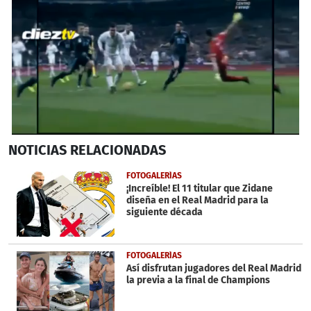
0
NOTICIAS
RELACIONADAS
seconds
of
1
FOTOGALERÍAS
minute,
¡Increíble! El 11 titular que Zidane
23
diseña en el Real Madrid para la
seconds
siguiente década
FOTOGALERÍAS
Así disfrutan jugadores del Real Madrid
la previa a la final de Champions