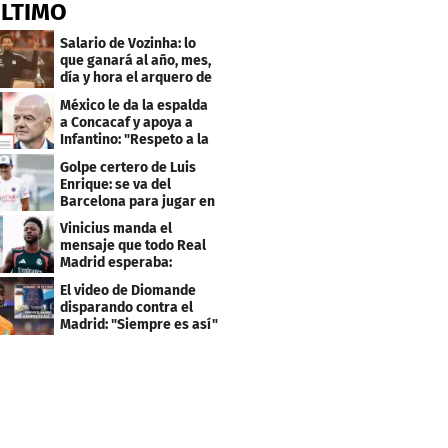
ÚLTIMO
Salario de Vozinha: lo
que ganará al año, mes,
día y hora el arquero de
Cabo Verde
México le da la espalda
a Concacaf y apoya a
Infantino: "Respeto a la
gobernanza"
Golpe certero de Luis
Enrique: se va del
Barcelona para jugar en
el PSG
Vinicius manda el
mensaje que todo Real
Madrid esperaba:
"Mourinho..."
El video de Diomande
disparando contra el
Madrid: "Siempre es así"