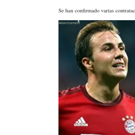
Se han confirmado varias contratac
X
X
X
X
X
X