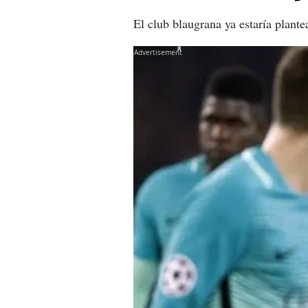
El club blaugrana ya estaría plant
X