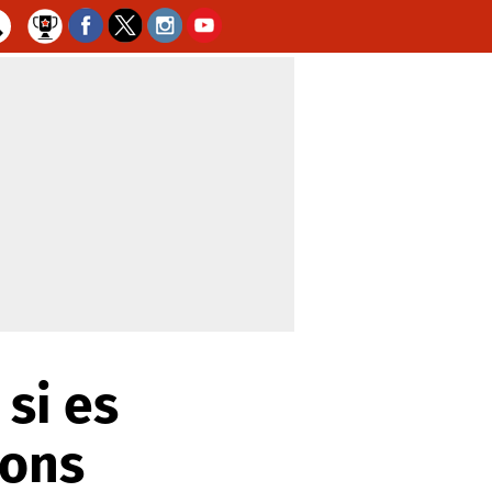
 si es
ions