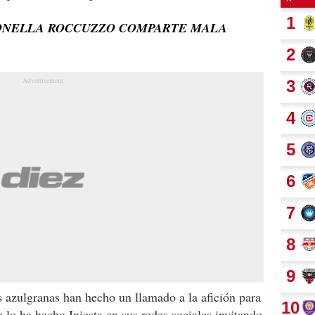
TONELLA ROCCUZZO COMPARTE MALA
 azulgranas han hecho un llamado a la afición para
 lo ha hecho Iniesta en sus redes sociales invitando