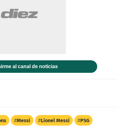
irme al canal de noticias
ons
Messi
Lionel Messi
PSG