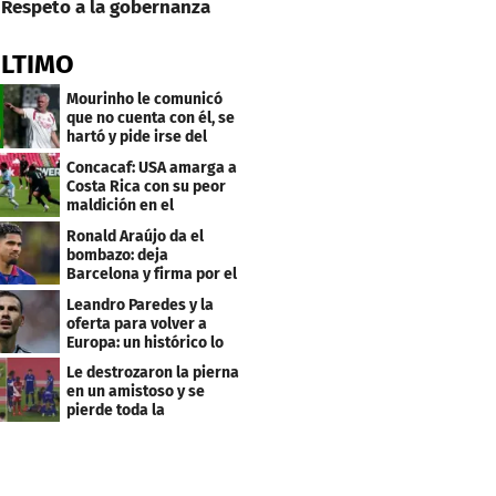
Respeto a la gobernanza
ÚLTIMO
Mourinho le comunicó
que no cuenta con él, se
hartó y pide irse del
Real Madrid
Concacaf: USA amarga a
Costa Rica con su peor
maldición en el
premundial Sub-20
Ronald Araújo da el
bombazo: deja
Barcelona y firma por el
club menos pensado
Leandro Paredes y la
oferta para volver a
Europa: un histórico lo
quiere comprar
Le destrozaron la pierna
en un amistoso y se
pierde toda la
temporada en LaLiga