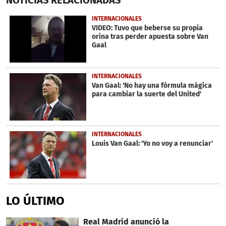
seconds
of
1
INTERNACIONALES
minute,
VIDEO: Tuvo que beberse su propia
36
orina tras perder apuesta sobre Van
seconds
Gaal
INTERNACIONALES
Van Gaal: 'No hay una fórmula mágica
para cambiar la suerte del United'
INTERNACIONALES
Louis Van Gaal: 'Yo no voy a renunciar'
LO ÚLTIMO
Real Madrid anunció la