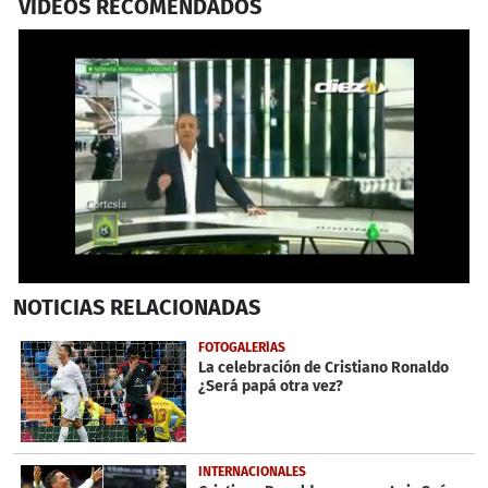
VIDEOS RECOMENDADOS
0
NOTICIAS
RELACIONADAS
seconds
of
1
FOTOGALERÍAS
minute,
La celebración de Cristiano Ronaldo
44
¿Será papá otra vez?
seconds
INTERNACIONALES