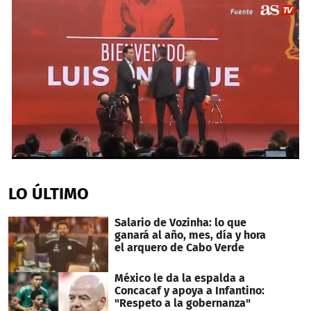
0
seconds
of
LO ÚLTIMO
2
minutes,
34
Salario de Vozinha: lo que
seconds
ganará al año, mes, día y hora
el arquero de Cabo Verde
México le da la espalda a
Concacaf y apoya a Infantino:
"Respeto a la gobernanza"