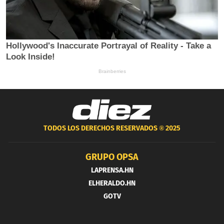
TODOS LOS DERECHOS RESERVADOS ®
2025
GRUPO OPSA
LAPRENSA.HN
ELHERALDO.HN
GOTV