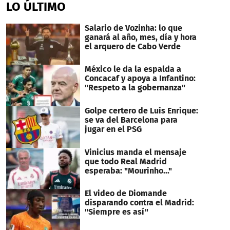
of
LO ÚLTIMO
2
minutes,
4
Salario de Vozinha: lo que
seconds
ganará al año, mes, día y hora
el arquero de Cabo Verde
México le da la espalda a
Concacaf y apoya a Infantino:
"Respeto a la gobernanza"
Golpe certero de Luis Enrique:
se va del Barcelona para
jugar en el PSG
Vinicius manda el mensaje
que todo Real Madrid
esperaba: "Mourinho..."
El video de Diomande
disparando contra el Madrid:
"Siempre es así"