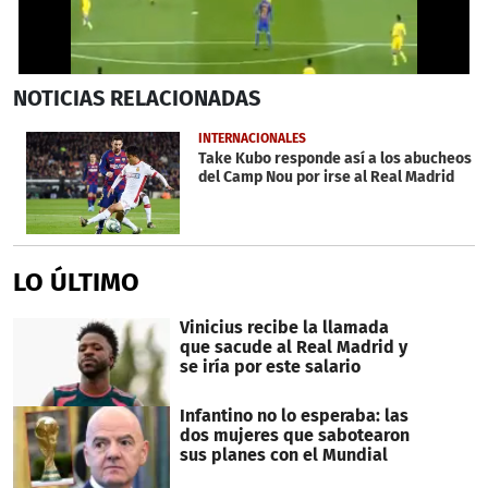
0
NOTICIAS
RELACIONADAS
seconds
of
29
INTERNACIONALES
seconds
Take Kubo responde así a los abucheos
del Camp Nou por irse al Real Madrid
LO ÚLTIMO
Vinicius recibe la llamada
que sacude al Real Madrid y
se iría por este salario
Infantino no lo esperaba: las
dos mujeres que sabotearon
sus planes con el Mundial