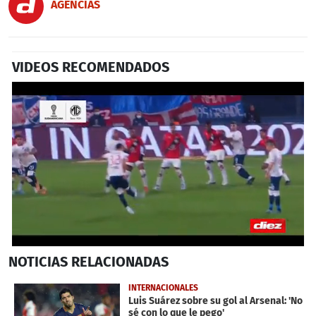
AGENCIAS
VIDEOS RECOMENDADOS
0
NOTICIAS
RELACIONADAS
seconds
of
2
INTERNACIONALES
minutes,
Luis Suárez sobre su gol al Arsenal: 'No
4
sé con lo que le pego'