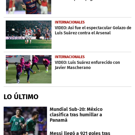
seconds
INTERNACIONALES
VIDEO: Así fue el espectacular Golazo de
Luis Suárez contra el Arsenal
INTERNACIONALES
VIDEO: Luis Suárez enfurecido con
Javier Mascherano
LO ÚLTIMO
Mundial Sub-20: México
clasifica tras humillar a
Panamá
Messi llegó a 921 goles tras