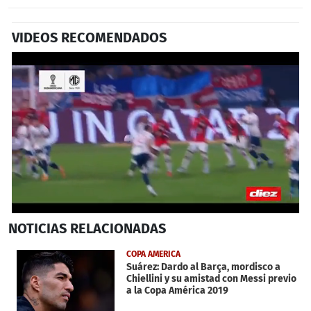
VIDEOS RECOMENDADOS
0
NOTICIAS
RELACIONADAS
seconds
of
2
COPA AMERICA
minutes,
Suárez: Dardo al Barça, mordisco a
4
Chiellini y su amistad con Messi previo
seconds
a la Copa América 2019