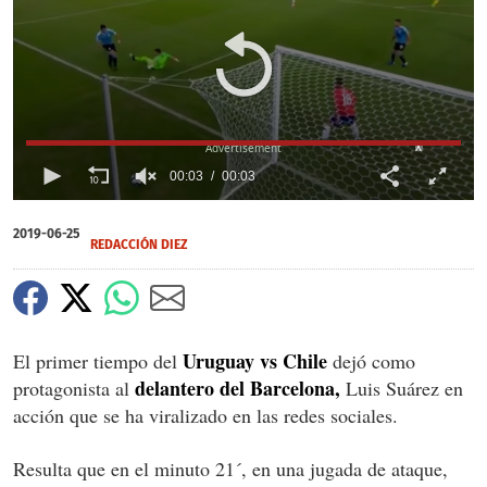
X
00:03
00:03
0
of
2019-06-25
3
REDACCIÓN DIEZ
seconds
Uruguay vs Chile
El primer tiempo del
dejó como
delantero del Barcelona,
protagonista al
Luis Suárez en
acción que se ha viralizado en las redes sociales.
Resulta que en el minuto 21´, en una jugada de ataque,