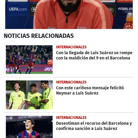
0
NOTICIAS
RELACIONADAS
seconds
of
1
INTERNACIONALES
minute,
Con la llegada de Luis Suárez se rompe
15
con la maldición del 9 en el Barcelona
seconds
INTERNACIONALES
Con este cariñoso mensaje felicitó
Neymar a Luis Suárez
INTERNACIONALES
Desestiman el recurso del Barcelona y
confirma sanción a Luis Suárez