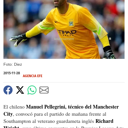
X
Foto: Diez
2015-11-28
AGENCIA EFE
Manuel Pellegrini, técnico del Manchester
El chileno
City
, convocó para el partido de mañana frente al
Richard
Southampton al veterano guardameta inglés
Wright,
cuyo último encuentro en la Premier League data