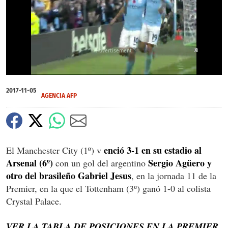
X
0
of
2017-11-05
47
AGENCIA AFP
seconds
enció 3-1 en su estadio al
El Manchester City (1º) v
Arsenal (6º)
Sergio Agüero y
con un gol del argentino
otro del brasileño Gabriel Jesus
, en la jornada 11 de la
Premier, en la que el Tottenham (3º) ganó 1-0 al colista
Crystal Palace.
VER LA TABLA DE POSICIONES EN LA PREMIER