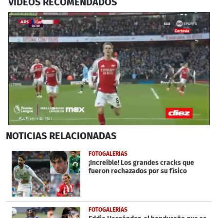
VIDEOS RECOMENDADOS
0
NOTICIAS
RELACIONADAS
seconds
of
1
FOTOGALERÍAS
minute,
¡Increíble! Los grandes cracks que
36
fueron rechazados por su físico
seconds
FOTOGALERÍAS