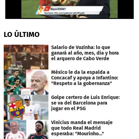
1
second
of
LO ÚLTIMO
13
seconds
Salario de Vozinha: lo que
ganará al año, mes, día y hora
el arquero de Cabo Verde
México le da la espalda a
Concacaf y apoya a Infantino:
"Respeto a la gobernanza"
Golpe certero de Luis Enrique:
se va del Barcelona para
jugar en el PSG
Vinicius manda el mensaje
que todo Real Madrid
esperaba: "Mourinho..."