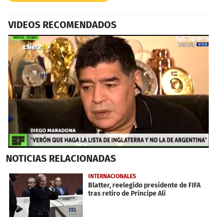
VIDEOS RECOMENDADOS
0
NOTICIAS
RELACIONADAS
seconds
of
1
INTERNACIONALES
minute,
Blatter, reelegido presidente de FIFA
34
tras retiro de Príncipe Ali
seconds