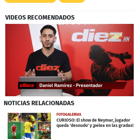
VIDEOS RECOMENDADOS
0
NOTICIAS
RELACIONADAS
seconds
of
5
FOTOGALERÍAS
minutes,
CURIOSO: El show de Neymar, jugador
49
queda 'desnudo' y ¡pelea en las gradas!
seconds