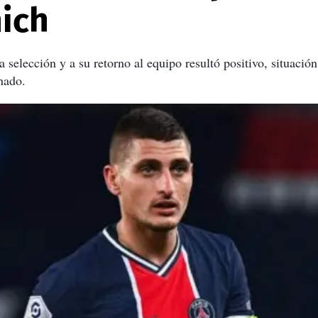
ich
la selección y a su retorno al equipo resultó positivo, situació
nado.