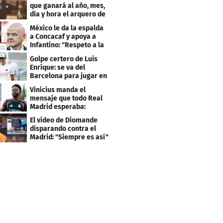
que ganará al año, mes,
día y hora el arquero de
Cabo Verde
México le da la espalda
a Concacaf y apoya a
Infantino: "Respeto a la
gobernanza"
Golpe certero de Luis
Enrique: se va del
Barcelona para jugar en
el PSG
Vinicius manda el
mensaje que todo Real
Madrid esperaba:
"Mourinho..."
El video de Diomande
disparando contra el
Madrid: "Siempre es así"