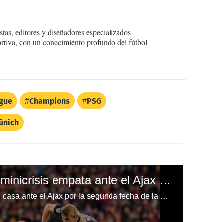
tas, editores y diseñadores especializados
ortiva, con un conocimiento profundo del fútbol
gue
Champions
PSG
únich
Bayern Múnich en su minicrisis empata ante el Ajax en Champions League
El Bayern Múnich no pudo en su casa ante el Ajax por la segunda fecha de la Champions League.