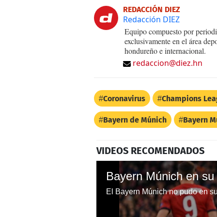
REDACCIÓN DIEZ
Redacción DIEZ
Equipo compuesto por periodis
exclusivamente en el área dep
hondureño e internacional.
redaccion@diez.hn
Coronavirus
Champions Lea
Bayern de Múnich
Bayern M
VIDEOS RECOMENDADOS