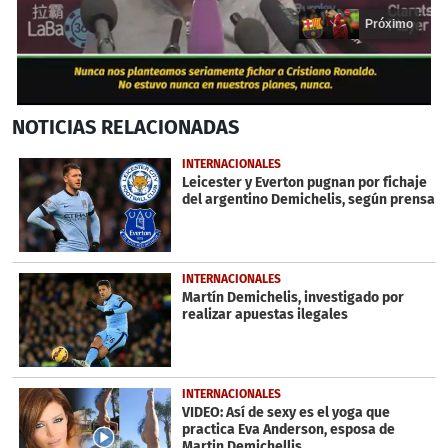
Próximo
0
NOTICIAS
RELACIONADAS
seconds
of
18
INTERNACIONALES
seconds
Leicester y Everton pugnan por fichaje
del argentino Demichelis, según prensa
INTERNACIONALES
Martín Demichelis, investigado por
realizar apuestas ilegales
INTERNACIONALES
VIDEO: Así de sexy es el yoga que
practica Eva Anderson, esposa de
Martin Demichellis