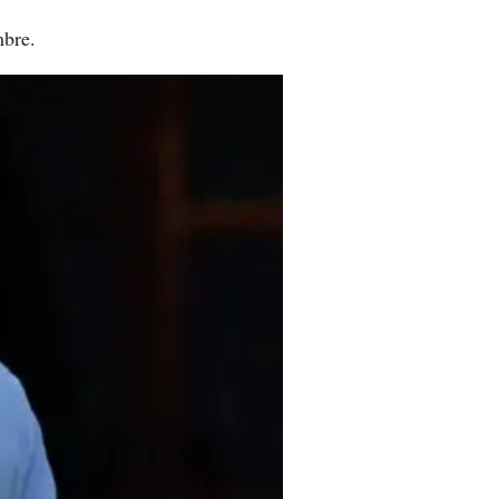
mbre.