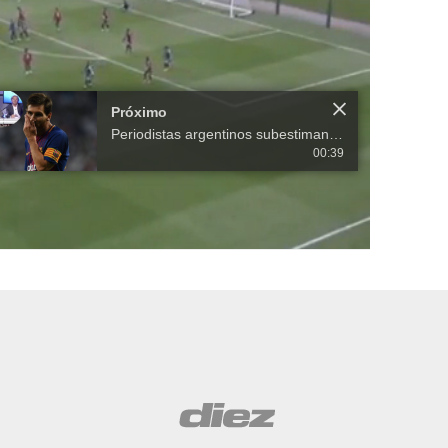
Próximo
Periodistas argentinos subestiman póker de Messi
00:39