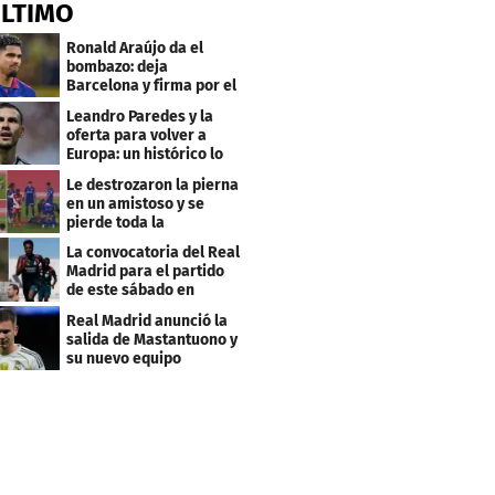
ÚLTIMO
Ronald Araújo da el
bombazo: deja
Barcelona y firma por el
club menos pensado
Leandro Paredes y la
oferta para volver a
Europa: un histórico lo
quiere comprar
Le destrozaron la pierna
en un amistoso y se
pierde toda la
temporada en LaLiga
La convocatoria del Real
Madrid para el partido
de este sábado en
Budapest
Real Madrid anunció la
salida de Mastantuono y
su nuevo equipo