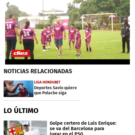
0
NOTICIAS
RELACIONADAS
seconds
of
2
LIGA HONDUBET
minutes,
Deportes Savio quiere
10
que Polache siga
seconds
LO ÚLTIMO
Golpe certero de Luis Enrique:
se va del Barcelona para
jugar en el PSG