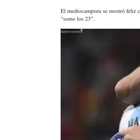
El mediocampista se mostró feliz co
“somo los 23”.
X