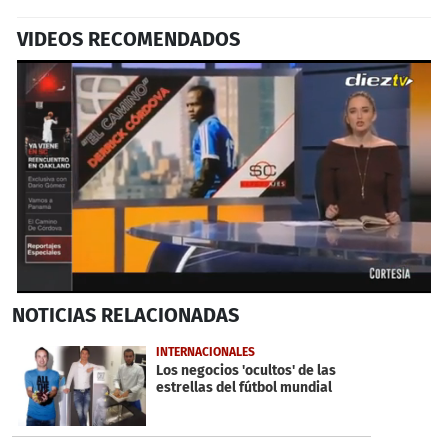
VIDEOS RECOMENDADOS
0
NOTICIAS
RELACIONADAS
seconds
of
6
INTERNACIONALES
minutes,
Los negocios 'ocultos' de las
5
estrellas del fútbol mundial
seconds