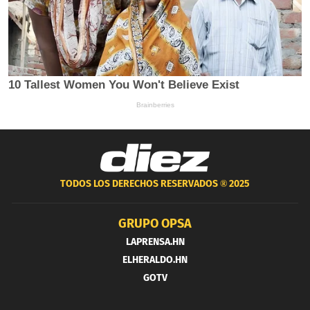
TODOS LOS DERECHOS RESERVADOS ®
2025
GRUPO OPSA
LAPRENSA.HN
ELHERALDO.HN
GOTV