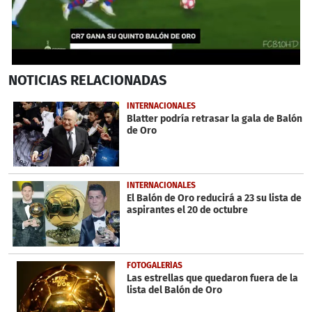
0
NOTICIAS
RELACIONADAS
seconds
of
53
INTERNACIONALES
seconds
Blatter podría retrasar la gala de Balón
de Oro
INTERNACIONALES
El Balón de Oro reducirá a 23 su lista de
aspirantes el 20 de octubre
FOTOGALERÍAS
Las estrellas que quedaron fuera de la
lista del Balón de Oro