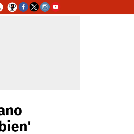
iano
bien'