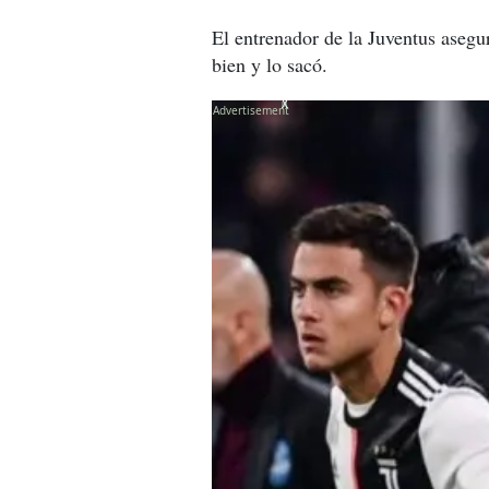
El entrenador de la Juventus asegu
bien y lo sacó.
X
X