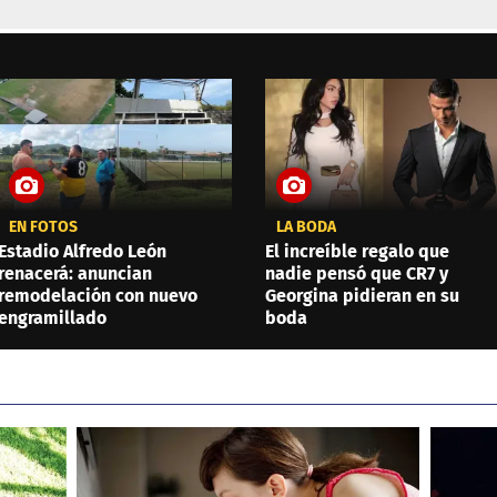
EN FOTOS
LA BODA
Estadio Alfredo León
El increíble regalo que
renacerá: anuncian
nadie pensó que CR7 y
remodelación con nuevo
Georgina pidieran en su
engramillado
boda