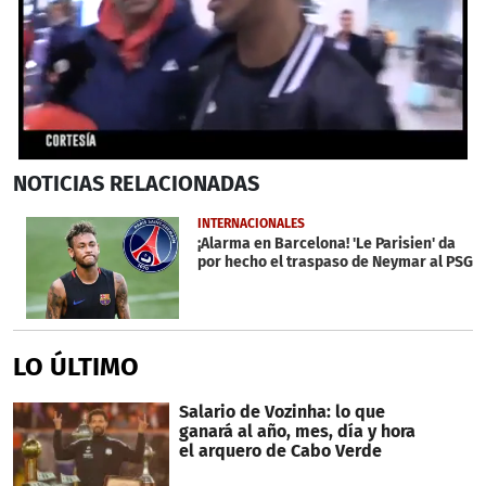
0
NOTICIAS
RELACIONADAS
seconds
of
1
INTERNACIONALES
minute,
¡Alarma en Barcelona! 'Le Parisien' da
38
por hecho el traspaso de Neymar al PSG
seconds
LO ÚLTIMO
Salario de Vozinha: lo que
ganará al año, mes, día y hora
el arquero de Cabo Verde