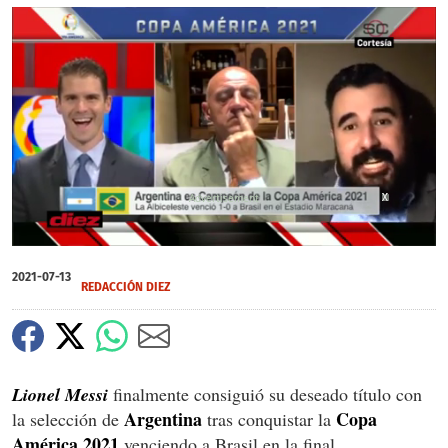
X
X
0
of
2021-07-13
1
REDACCIÓN DIEZ
minute,
48
seconds
Lionel Messi
finalmente consiguió su deseado título con
Argentina
Copa
la selección de
tras conquistar la
América 2021
venciendo a Brasil en la final.