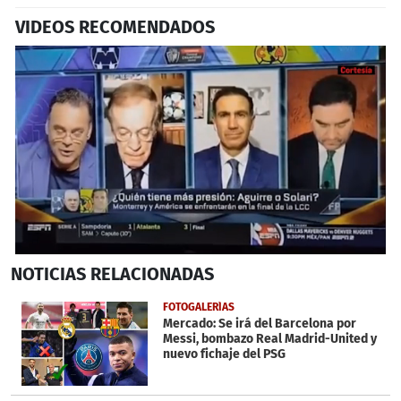
VIDEOS RECOMENDADOS
Próximo
0
NOTICIAS
RELACIONADAS
seconds
of
22
FOTOGALERÍAS
seconds
Mercado: Se irá del Barcelona por
Messi, bombazo Real Madrid-United y
nuevo fichaje del PSG